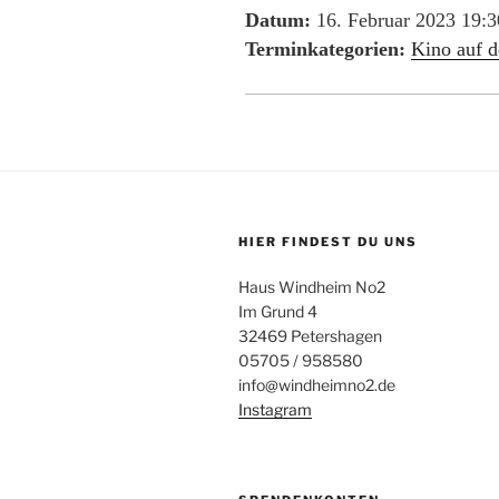
Datum:
16. Februar 2023 19:3
Terminkategorien:
Kino auf d
HIER FINDEST DU UNS
Haus Windheim No2
Im Grund 4
32469 Petershagen
05705 / 958580
info@windheimno2.de
Instagram