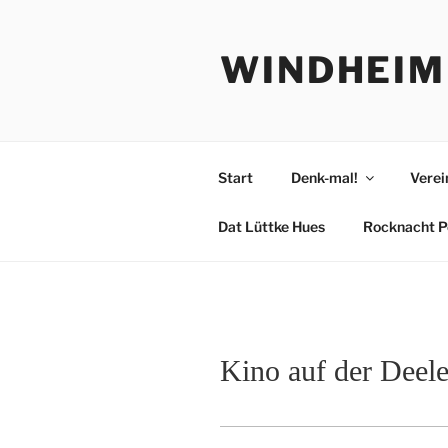
Zum
Inhalt
WINDHEIM
springen
Start
Denk-mal!
Verei
Dat Lüttke Hues
Rocknacht P
Kino auf der Deel