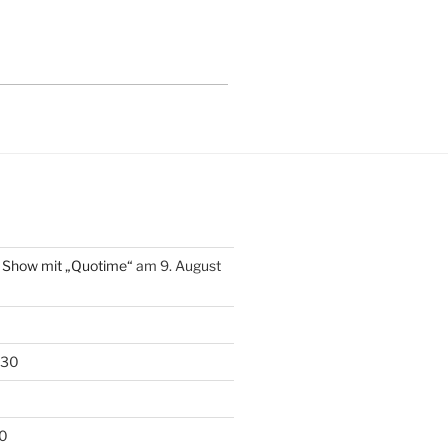
e Show mit „Quotime“
am 9. August
:30
0
30