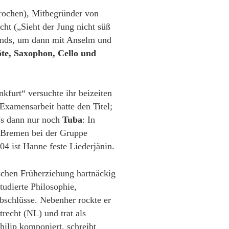
rochen), Mitbegründer von
cht („Sieht der Jung nicht süß
bands, um dann mit Anselm und
öte, Saxophon, Cello und
kfurt“ versuchte ihr beizeiten
Examensarbeit hatte den Titel;
’s dann nur noch
Tuba
: In
n Bremen bei der Gruppe
4 ist Hanne feste Liederjänin.
schen Früherziehung hartnäckig
udierte Philosophie,
bschlüsse. Nebenher rockte er
recht (NL) und trat als
hilip komponiert, schreibt