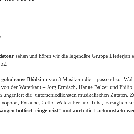
T
dstour
sehen und hören wir die legendäre Gruppe Liederjan e
No2.
 gehobener Blödsinn
von 3 Musikern die – passend zur Wal
n von der Waterkant – Jörg Ermisch, Hanne Balzer und Philip
 ungeniert die unterschiedlichsten musikalischen Zutaten. Z
axophon, Posaune, Cello, Waldzither und Tuba, zuzüglich si
ängen höllisch eingeheizt“ und auch die Lachmuskeln we