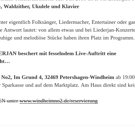
, Waldzither, Ukulele und Klavier
chter eigentlich Folksänger, Liedermacher, Entertainer oder 
 Antwort lautet: von allem etwas und bei Liederjan-Konzerten
-ruhige und melodiöse Stücke haben ihren Platz im Programm.
ERJAN beschert mit fesselndem Live-Auftritt eine
cht…
 No2, Im Grund 4, 32469 Petershagen-Windheim
ab 19:00
r Sparkasse und auf dem Marktplatz. Am Haus direkt sind kei
EN unter
www.windheimno2.de/reservierung