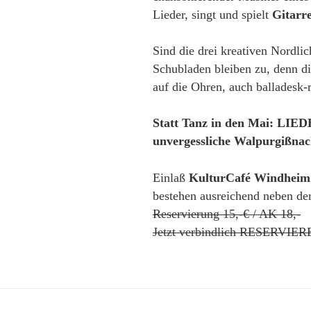
Lieder, singt und spielt
Gitarre
Sind die drei kreativen Nordli
Schubladen bleiben zu, denn die
auf die Ohren, auch balladesk
Statt Tanz in den Mai: LIED
unvergessliche Walpurgißna
Einlaß
KulturCafé Windheim
bestehen ausreichend neben de
Reservierung 15,-€ / AK 18,-
Jetzt verbindlich RESERVIER