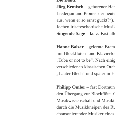
Jörg Ermisch
– geborener Ham
Liederjan und Pionier der heut
aus, wenn er so ernst guckt?“
Jochen irisch/schottische Musi
Singende Säge
– kurz: Fast al
Hanne Balzer
– gelernte Breme
mit Blockflöten- und Klavierfo
„Tuba or not to be“. Nach einig
verschiedenen klassischen Orch
„Lauter Blech“ und später in H
Philipp Omlor
– fast Dortmun
den Übergang zur Blockflöte. G
Musikwissenschaft und Musikthe
durch die Musikkneipen des Ruh
chansonierender Musiker eines f