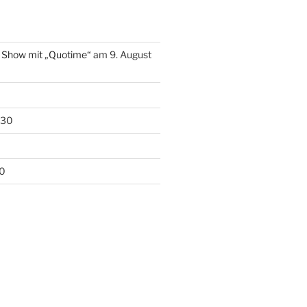
e Show mit „Quotime“
am 9. August
:30
0
30