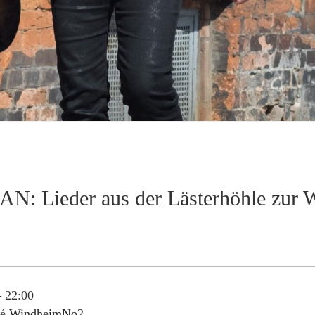
N: Lieder aus der Lästerhöhle zur W
–
22:00
fé WindheimNo2