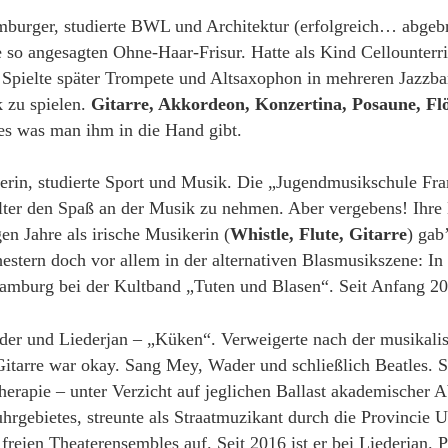
burger, studierte BWL und Architektur (erfolgreich… abgeb
e so angesagten Ohne-Haar-Frisur. Hatte als Kind Cellounterri
). Spielte später Trompete und Altsaxophon in mehreren Jazz
k zu spielen.
Gitarre, Akkordeon, Konzertina, Posaune, Fl
les was man ihm in die Hand gibt.
rin, studierte Sport und Musik. Die „Jugendmusikschule Fran
lter den Spaß an der Musik zu nehmen. Aber vergebens! Ihre 
en Jahre als irische Musikerin (
Whistle, Flute, Gitarre
) gab
estern doch vor allem in der alternativen Blasmusikszene: I
amburg bei der Kultband „Tuten und Blasen“. Seit Anfang 200
der und Liederjan – „Küken“. Verweigerte nach der musikali
itarre war okay. Sang Mey, Wader und schließlich Beatles. St
rapie – unter Verzicht auf jeglichen Ballast akademischer A
rgebietes, streunte als Straatmuzikant durch die Provincie Ut
reien Theaterensembles auf. Seit 2016 ist er bei Liederjan. P