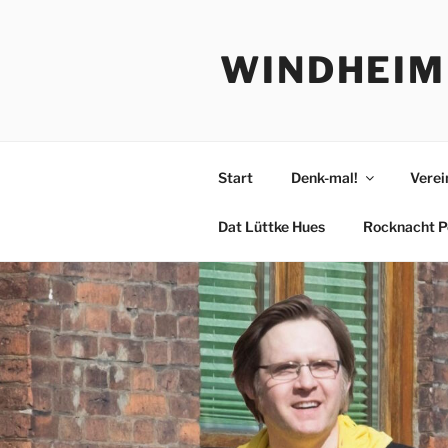
Zum
Inhalt
WINDHEIM
springen
Start
Denk-mal!
Verei
Dat Lüttke Hues
Rocknacht P