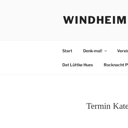
Zum
Inhalt
WINDHEIM
springen
Start
Denk-mal!
Verei
Dat Lüttke Hues
Rocknacht P
Termin Kat