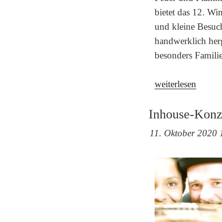
bietet das 12. W
und kleine Besuc
handwerklich herg
besonders Famili
„Feuer
weiterlesen
und
Flamme“
Inhouse-Konz
11. Oktober 2020 