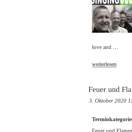
love and …
„3.
weiterlesen
Open–
Air-
Feuer und F
Konzert:
My
3. Oktober 2020 1
lovely
Mr.
Terminkategorie
SingingClub“
Feuer und Flamm