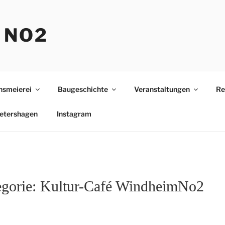
 NO2
nsmeierei
Baugeschichte
Veranstaltungen
Re
etershagen
Instagram
egorie:
Kultur-Café WindheimNo2