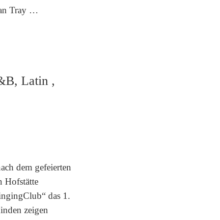
Ian Tray …
&B, Latin ,
nach dem gefeierten
n Hofstätte
ingingClub“ das 1.
inden zeigen