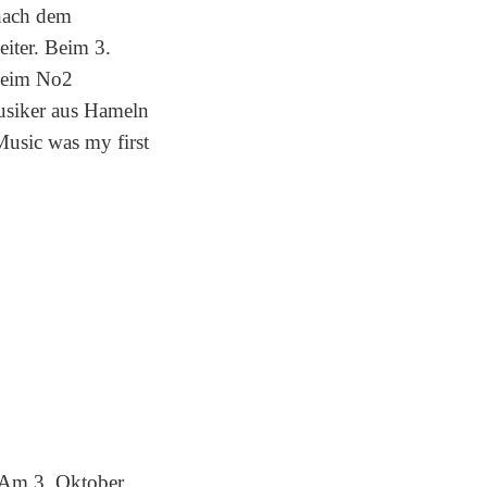
 nach dem
eiter. Beim 3.
dheim No2
usiker aus Hameln
usic was my first
 Am 3. Oktober