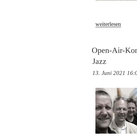
„Inhouse-
weiterlesen
Konzert:
„Ian
Open-Air-Konz
Tray
&
Jazz
Band“
13. Juni 2021 16:
–
FÄLLT
AUS
(coronabedingt)“