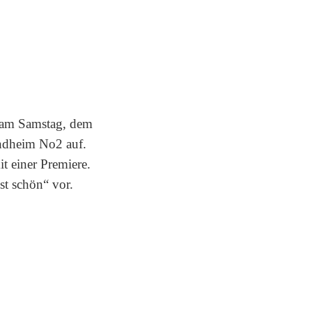
s am Samstag, dem
indheim No2 auf.
t einer Premiere.
st schön“ vor.