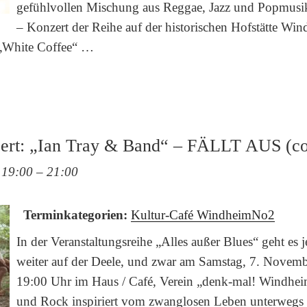
gefühlvollen Mischung aus Reggae, Jazz und Popmusi
– Konzert der Reihe auf der historischen Hofstätte W
h „White Coffee“ …
ert: „Ian Tray & Band“ – FÄLLT AUS (co
 19:00
–
21:00
Terminkategorien:
Kultur-Café WindheimNo2
In der Veranstaltungsreihe „Alles außer Blues“ geht es j
weiter auf der Deele, und zwar am Samstag, 7. Novem
19:00 Uhr im Haus / Café, Verein „denk-mal! Windhe
und Rock inspiriert vom zwanglosen Leben unterwegs