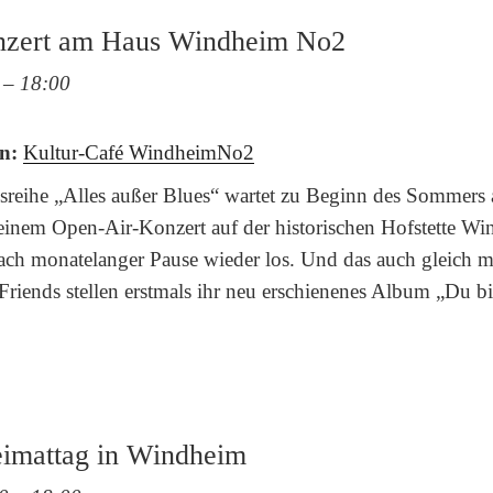
nzert am Haus Windheim No2
–
18:00
n:
Kultur-Café WindheimNo2
gsreihe „Alles außer Blues“ wartet zu Beginn des Sommer
 einem Open-Air-Konzert auf der historischen Hofstette W
ach monatelanger Pause wieder los. Und das auch gleich mi
iends stellen erstmals ihr neu erschienenes Album „Du bi
eimattag in Windheim