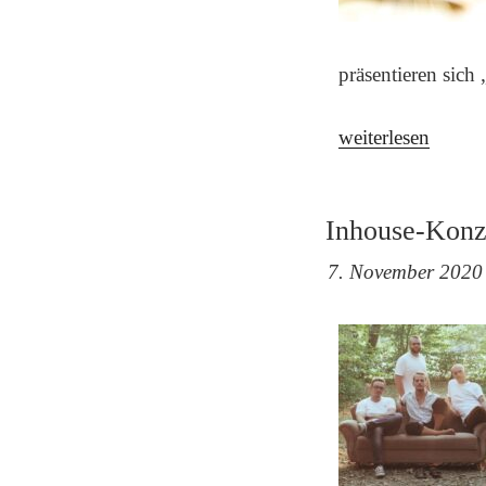
präsentieren sic
„Inhouse-
weiterlesen
Konzert
:
Inhouse-Konz
„White
Coffee““
7. November 2020