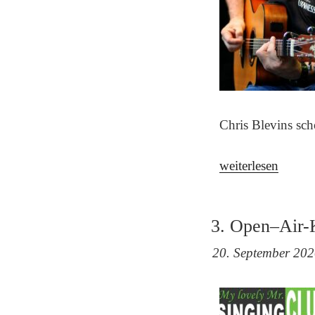
Chris Blevins sc
„2.
weiterlesen
Open-
Air-
3. Open–Air-
Konzert
–
20. September 202
Chris
Blevins“