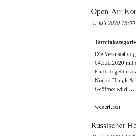
Open-Air-Ko
4. Juli 2020 15:00
Terminkategorie
Die Veranstaltun
04.Juli.2020 mit
Endlich geht es n
Noémi Haugk & Fr
Geöffnet wird …
„Open-
weiterlesen
Air-
Konzert
Russischer H
am