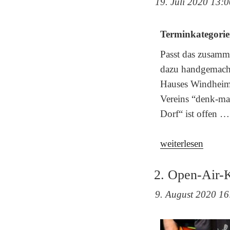
19. Juli 2020 13:0
Haus
Windheim
Terminkategorie
No2“
Passt das zusamm
dazu handgemachte
Hauses Windheim 
Vereins “denk-ma
Dorf“ ist offen …
„Russischer
weiterlesen
Heimattag
in
2. Open-Air-K
Windheim“
9. August 2020 16