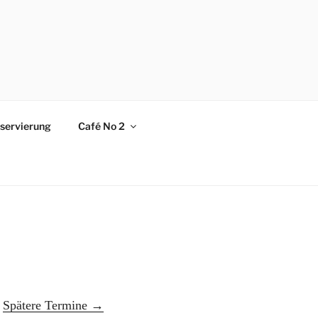
servierung
Café No 2
Spätere Termine
→