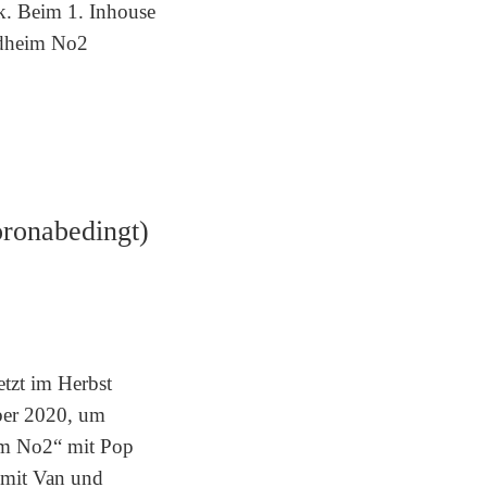
k. Beim 1. Inhouse
indheim No2
ronabedingt)
etzt im Herbst
ber 2020, um
im No2“ mit Pop
 mit Van und