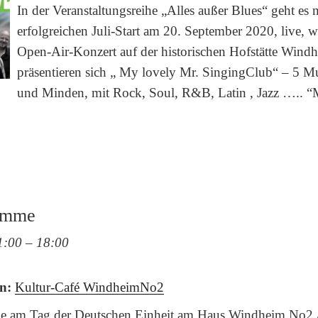
In der Veranstaltungsreihe „Alles außer Blues“ geht es
erfolgreichen Juli-Start am 20. September 2020, live, w
Open-Air-Konzert auf der historischen Hofstätte Win
präsentieren sich „ My lovely Mr. SingingClub“ – 5 M
und Minden, mit Rock, Soul, R&B, Latin , Jazz ….. “M
lamme
1:00
–
18:00
n:
Kultur-Café WindheimNo2
e am Tag der Deutschen Einheit am Haus Windheim No2